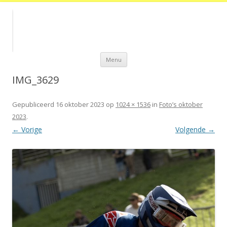
Spring
Menu
naar
de
inhoud
IMG_3629
Gepubliceerd
16 oktober 2023
op
1024 × 1536
in
Foto’s oktober
2023
.
← Vorige
Volgende →