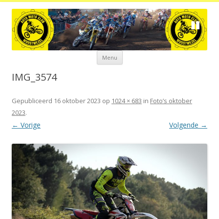
Spring
Menu
naar
de
inhoud
IMG_3574
Gepubliceerd
16 oktober 2023
op
1024 × 683
in
Foto’s oktober
2023
.
← Vorige
Volgende →