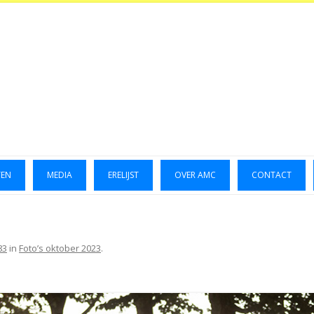
TEN
MEDIA
ERELIJST
OVER AMC
CONTACT
LUCHTFOTO’S 2014
GALLERIJ 2014
83
in
Foto’s oktober 2023
.
GALLERIJ 2015
FOTO’S OKTOBER 2023