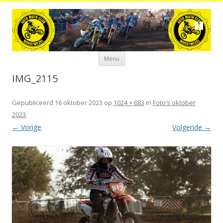
Spring
Menu
naar
de
inhoud
IMG_2115
Gepubliceerd
16 oktober 2023
op
1024 × 683
in
Foto’s oktober
2023
.
← Vorige
Volgende →