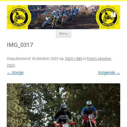
Spring
Menu
naar
de
inhoud
IMG_0317
Gepubliceerd
16 oktober 2023
op
1024 × 683
in
Foto’s oktober
2023
.
← Vorige
Volgende →